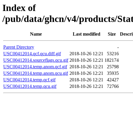
Index of
/pub/data/ghcn/v4/products/St
Name
Last modified
Size
Descri
Parent Directory
-
USC00412014.qcf.qcu.diff.gif
2018-10-26 12:21
53216
USC00412014.sourceflags.qcu.gif
2018-10-26 12:21
182174
USC00412014.temp.anom.qcf.gif
2018-10-26 12:21
25798
USC00412014.temp.anom.qcu.gif
2018-10-26 12:21
35935
USC00412014.temp.qcf.gif
2018-10-26 12:21
42427
USC00412014.temp.qcu.gif
2018-10-26 12:21
72766