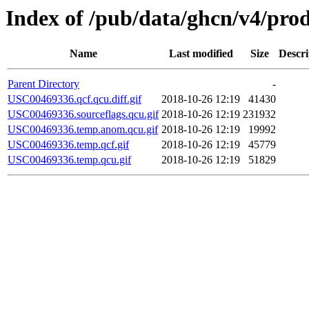
Index of /pub/data/ghcn/v4/pr
Name
Last modified
Size
Descri
Parent Directory
-
USC00469336.qcf.qcu.diff.gif
2018-10-26 12:19
41430
USC00469336.sourceflags.qcu.gif
2018-10-26 12:19
231932
USC00469336.temp.anom.qcu.gif
2018-10-26 12:19
19992
USC00469336.temp.qcf.gif
2018-10-26 12:19
45779
USC00469336.temp.qcu.gif
2018-10-26 12:19
51829