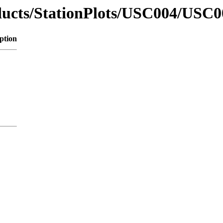
oducts/StationPlots/USC004/USC0
ption