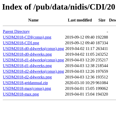
Index of /pub/data/nidis/CDI/20
Name
Last modified
Size
Des
Parent Directory
-
USDM2018-CDI(conus).png
2019-09-12 09:40
192288
USDM2018-CDI.png
2019-09-12 09:40
187334
USDM2018-d0-d4weeks(conus).png
2019-04-02 11:17
263411
USDM2018-d0-d4weeks.png
2019-04-02 11:05
243252
USDM2018-d1-d4weeks(conus).png
2019-04-03 12:20
235217
USDM2018-d1-d4weeks.png
2019-04-03 12:38
218544
USDM2018-d2-d4weeks(conus).png
2019-04-03 12:26
197659
USDM2018-d2-d4weeks.png
2019-04-03 12:36
193512
USDM2018-gridannual.zip
2020-03-10 10:29
961084
USDM2018-max(conus).png
2019-04-01 15:05
199062
USDM2018-max.png
2019-04-01 15:04
194320