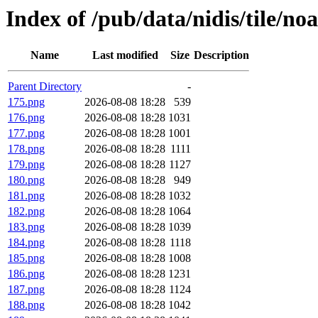
Index of /pub/data/nidis/tile/n
Name
Last modified
Size
Description
Parent Directory
-
175.png
2026-08-08 18:28
539
176.png
2026-08-08 18:28
1031
177.png
2026-08-08 18:28
1001
178.png
2026-08-08 18:28
1111
179.png
2026-08-08 18:28
1127
180.png
2026-08-08 18:28
949
181.png
2026-08-08 18:28
1032
182.png
2026-08-08 18:28
1064
183.png
2026-08-08 18:28
1039
184.png
2026-08-08 18:28
1118
185.png
2026-08-08 18:28
1008
186.png
2026-08-08 18:28
1231
187.png
2026-08-08 18:28
1124
188.png
2026-08-08 18:28
1042