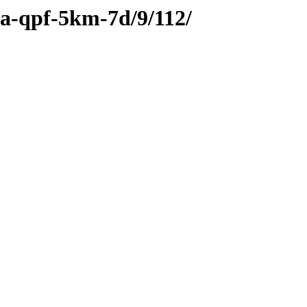
oaa-qpf-5km-7d/9/112/